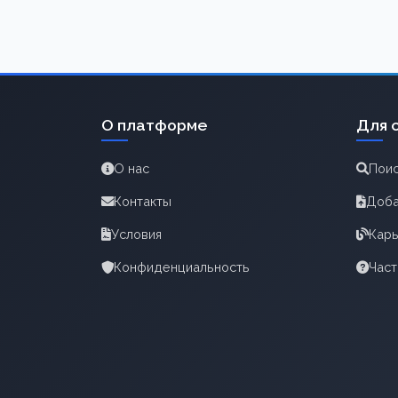
О платформе
Для 
О нас
Поис
Контакты
Доба
Условия
Карь
Конфиденциальность
Час