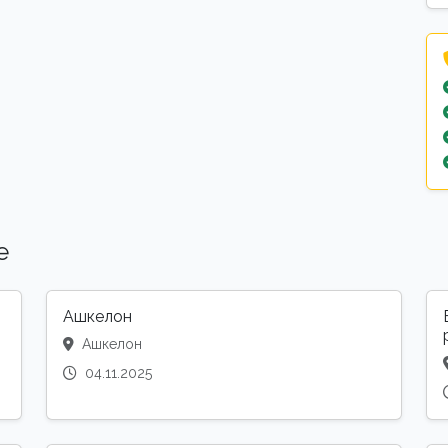
е
Ашкелон
Ашкелон
04.11.2025