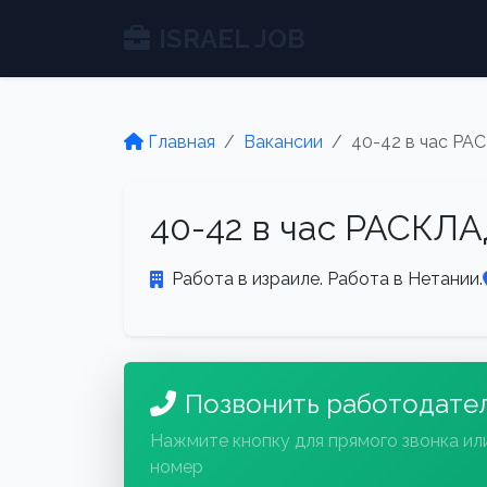
ISRAEL JOB
Главная
Вакансии
40-42 в час Р
40-42 в час РАСКЛ
Работа в израиле. Работа в Нетании.
Позвонить работодате
Нажмите кнопку для прямого звонка ил
номер