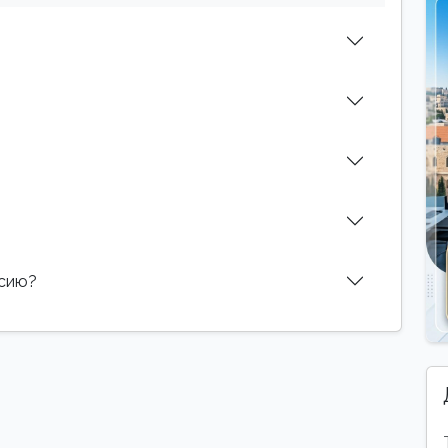
нсию?