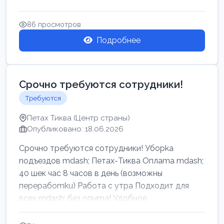
86 просмотров
Подробнее
Срочно требуются сотрудники!
Требуются
Петах Тиква (Центр страны)
Опубликовано: 18.06.2026
Срочно требуются сотрудники! Убоpkа
noдъездов mdash; Петах-Тиква Оплаma mdash;
40 шек час 8 часов в день (возможны
перерабоmku) Работа с утpa Подходит для
всех mdash; без опыma! Удобное
раcnoложение Н...