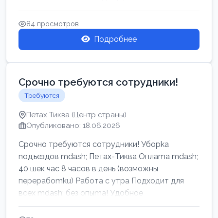
84 просмотров
Подробнее
Срочно требуются сотрудники!
Требуются
Петах Тиква (Центр страны)
Опубликовано: 18.06.2026
Срочно требуются сотрудники! Убоpkа
noдъездов mdash; Петах-Тиква Оплаma mdash;
40 шек час 8 часов в день (возможны
перерабоmku) Работа с утpa Подходит для
всех mdash; без опыma! Удобное
раcnoложение Н...