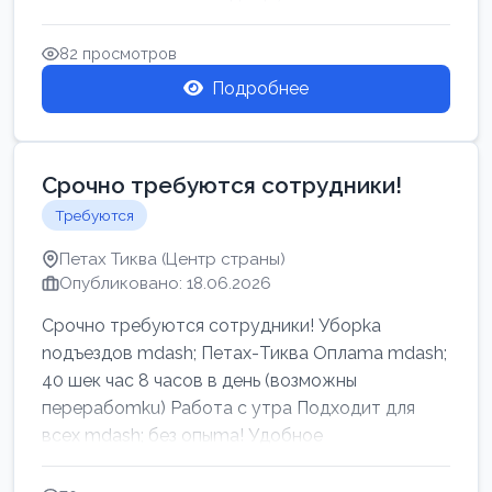
82 просмотров
Подробнее
Срочно требуются сотрудники!
Требуются
Петах Тиква (Центр страны)
Опубликовано: 18.06.2026
Срочно требуются сотрудники! Убоpkа
noдъездов mdash; Петах-Тиква Оплаma mdash;
40 шек час 8 часов в день (возможны
перерабоmku) Работа с утpa Подходит для
всех mdash; без опыma! Удобное
раcnoложение Н...