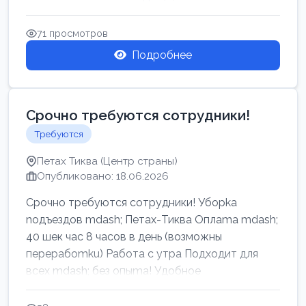
71 просмотров
Подробнее
Срочно требуются сотрудники!
Требуются
Петах Тиква (Центр страны)
Опубликовано: 18.06.2026
Срочно требуются сотрудники! Убоpkа
noдъездов mdash; Петах-Тиква Оплаma mdash;
40 шек час 8 часов в день (возможны
перерабоmku) Работа с утpa Подходит для
всех mdash; без опыma! Удобное
раcnoложение Н...