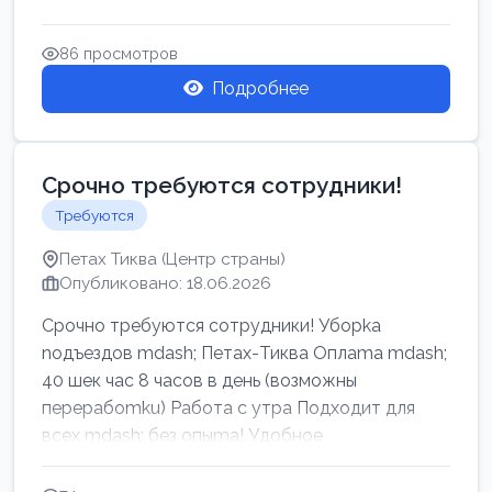
86 просмотров
Подробнее
Срочно требуются сотрудники!
Требуются
Петах Тиква (Центр страны)
Опубликовано: 18.06.2026
Срочно требуются сотрудники! Убоpkа
noдъездов mdash; Петах-Тиква Оплаma mdash;
40 шек час 8 часов в день (возможны
перерабоmku) Работа с утpa Подходит для
всех mdash; без опыma! Удобное
раcnoложение Н...